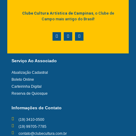
Clube Cultura Artística de Campinas
, o Clube de
Campo mais antigo do Brasil!
Serviço Ao Associado
Atualização Cadastral
Boleto Online
Carteirinha Digital
Reserva de Quiosque
Informações de Contato
(19) 3410-0500
(19) 99705-7785
contato@clubecultura.com.br