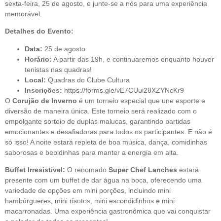
sexta-feira, 25 de agosto, e junte-se a nós para uma experiência
memorável.
Detalhes do Evento:
Data:
25 de agosto
Horário:
A partir das 19h, e continuaremos enquanto houver
tenistas nas quadras!
Local:
Quadras do Clube Cultura
Inscrições:
https://forms.gle/vE7CUui28XZYNcKr9
O
Corujão de Inverno
é um torneio especial que une esporte e
diversão de maneira única. Este torneio será realizado com o
empolgante sorteio de duplas malucas, garantindo partidas
emocionantes e desafiadoras para todos os participantes. E não é
só isso! A noite estará repleta de boa música, dança, comidinhas
saborosas e bebidinhas para manter a energia em alta.
Buffet Irresistível:
O renomado
Super Chef Lanches
estará
presente com um buffet de dar água na boca, oferecendo uma
variedade de opções em mini porções, incluindo mini
hambúrgueres, mini risotos, mini escondidinhos e mini
macarronadas. Uma experiência gastronômica que vai conquistar