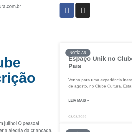
ura.com.br
NOTÍCIAS
ube
Espaço Unik no Clube
Pais
crição
Venha para uma experiência ines
de agosto, no Clube Cultura. Es
LEIA MAIS »
03/08/2026
m jullho! O pessoal
 a alegria da criançada.