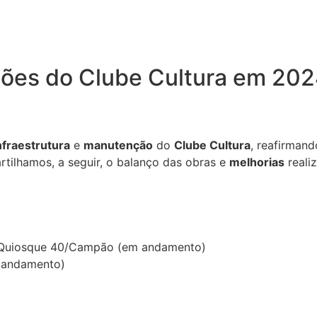
ções do Clube Cultura em 20
nfraestrutura
e
manutenção
do
Clube Cultura
, reafirman
rtilhamos, a seguir, o balanço das obras e
melhorias
reali
d/Quiosque 40/Campão (em andamento)
m andamento)