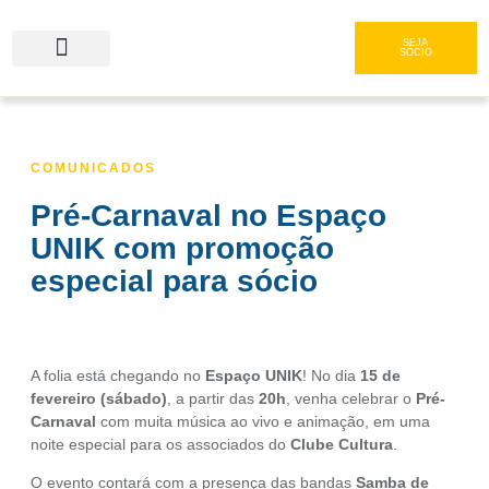
SEJA
SÓCIO
Serviços e Gastronomia
Área do Associado
COMUNICADOS
Pré-Carnaval no Espaço
UNIK com promoção
especial para sócio
A folia está chegando no
Espaço UNIK
! No dia
15 de
fevereiro (sábado)
, a partir das
20h
, venha celebrar o
Pré-
Carnaval
com muita música ao vivo e animação, em uma
noite especial para os associados do
Clube Cultura
.
O evento contará com a presença das bandas
Samba de