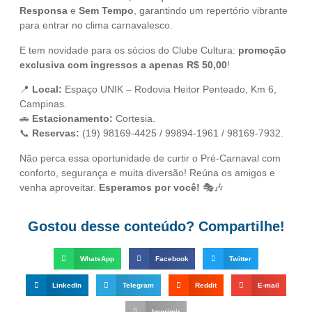
Responsa
e
Sem Tempo
, garantindo um repertório vibrante
para entrar no clima carnavalesco.
E tem novidade para os sócios do Clube Cultura:
promoção
exclusiva com ingressos a apenas R$ 50,00
!
📍
Local:
Espaço UNIK – Rodovia Heitor Penteado, Km 6,
Campinas.
🚗
Estacionamento:
Cortesia.
📞
Reservas:
(19) 98169-4425 / 99894-1961 / 98169-7932.
Não perca essa oportunidade de curtir o Pré-Carnaval com
conforto, segurança e muita diversão! Reúna os amigos e
venha aproveitar.
Esperamos por você!
🎭🎶
Gostou desse conteúdo? Compartilhe!
WhatsApp
Facebook
Twitter
LinkedIn
Telegram
Reddit
E-mail
Imprimir