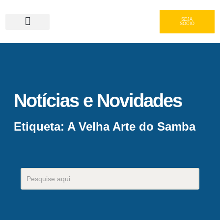
SEJA
SÓCIO
Serviços e Gastronomia
Área do Associado
Notícias e Novidades
Etiqueta: A Velha Arte do Samba