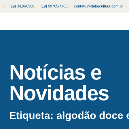
(19) 3410-0500
(19) 99705-7785
contato@clubecultura.com.br
Notícias e
Novidades
Etiqueta: algodão doce 