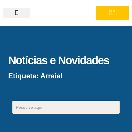
SEJA
SÓCIO
Serviços e Gastronomia
Área do Associado
Notícias e Novidades
Etiqueta: Arraial