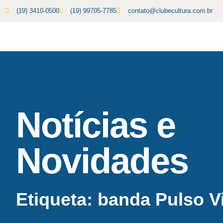
(19) 3410-0500
(19) 99705-7785
contato@clubecultura.com.br
Notícias e
Novidades
Etiqueta: banda Pulso Vi