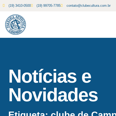
(19) 3410-0500
(19) 99705-7785
contato@clubecultura.com.br
Notícias e
Novidades
Etiqueta: clube de Cam