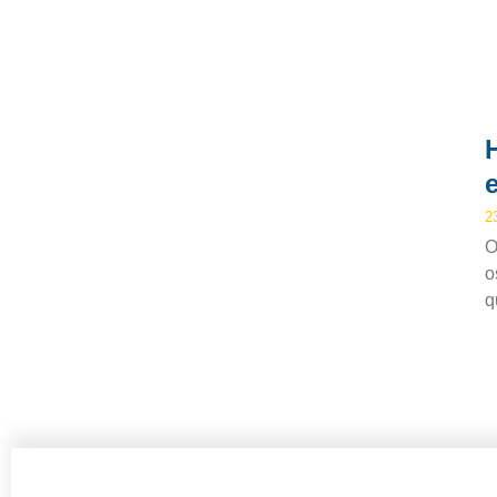
2
O
o
q