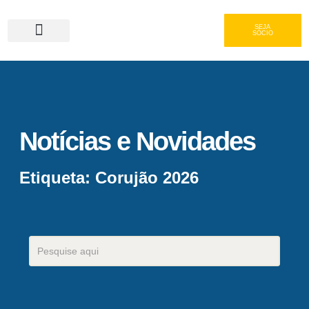
SEJA
SÓCIO
Serviços e Gastronomia
Área do Associado
Notícias e Novidades
Etiqueta: Corujão 2026