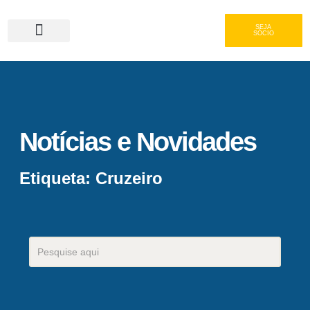
SEJA
SÓCIO
Serviços e Gastronomia
Área do Associado
Notícias e Novidades
Etiqueta: Cruzeiro