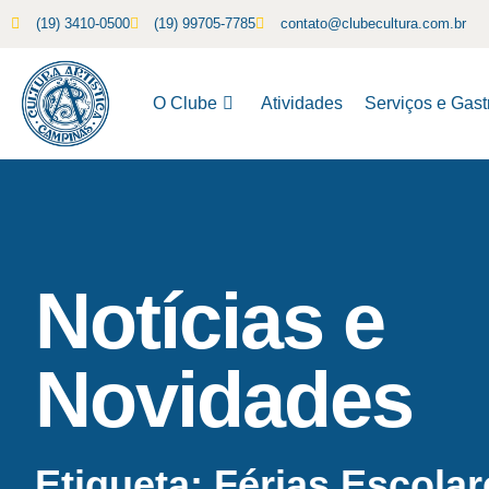
(19) 3410-0500
(19) 99705-7785
contato@clubecultura.com.br
O Clube
Atividades
Serviços e Gas
Notícias e
Novidades
Etiqueta: Férias Escolar