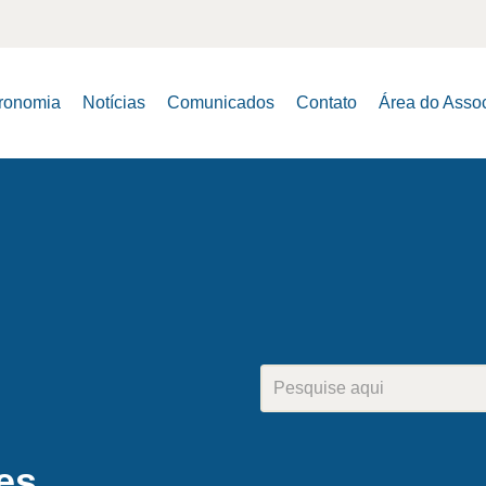
tronomia
Notícias
Comunicados
Contato
Área do Asso
es