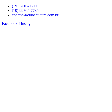
Ir
(19) 3410-0500
para
(19) 99705-7785
o
contato@clubecultura.com.br
conteúdo
Facebook-f
Instagram