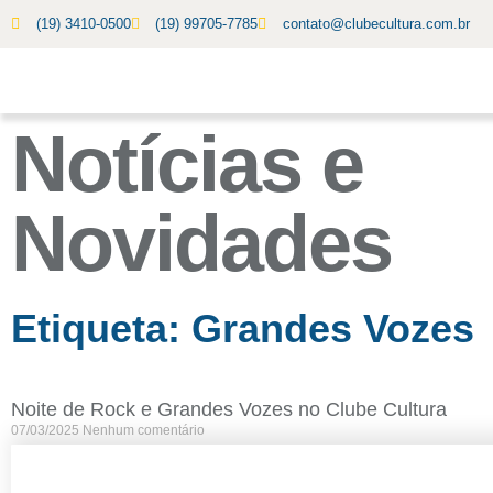
(19) 3410-0500
(19) 99705-7785
contato@clubecultura.com.br
Notícias e
Novidades
Etiqueta: Grandes Vozes
Noite de Rock e Grandes Vozes no Clube Cultura
07/03/2025
Nenhum comentário
O Clube Cultura e o Espaço Unik trazem um evento especial para
os amantes da música no dia 22 de março. O palco será tomado