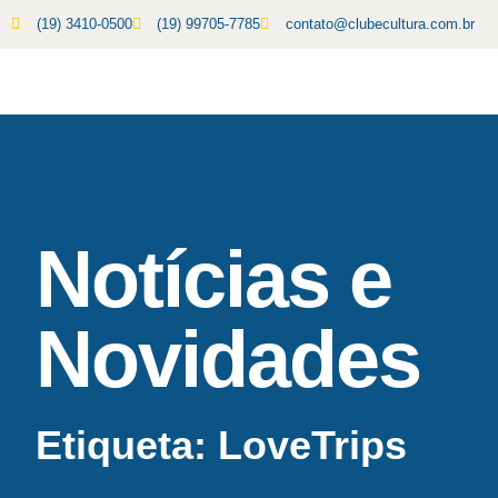
(19) 3410-0500
(19) 99705-7785
contato@clubecultura.com.br
Notícias e
Novidades
Etiqueta: LoveTrips