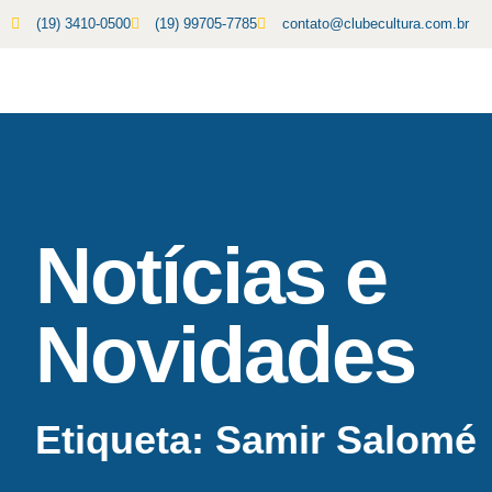
(19) 3410-0500
(19) 99705-7785
contato@clubecultura.com.br
Notícias e
Novidades
Etiqueta: Samir Salomé