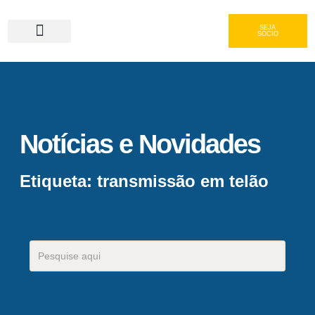
SEJA
SÓCIO
Serviços e Gastronomia
Área do Associado
Notícias e Novidades
Etiqueta: transmissão em telão