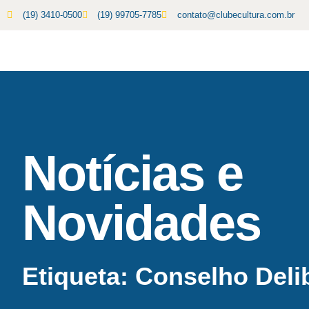
(19) 3410-0500
(19) 99705-7785
contato@clubecultura.com.br
Notícias e
Novidades
Etiqueta: Conselho Deli