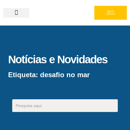
SEJA
SÓCIO
Serviços e Gastronomia
Área do Associado
Notícias e Novidades
Etiqueta: desafio no mar