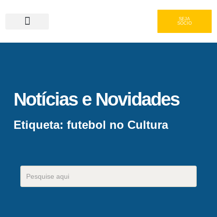
SEJA
SÓCIO
Serviços e Gastronomia
Área do Associado
Notícias e Novidades
Etiqueta: futebol no Cultura