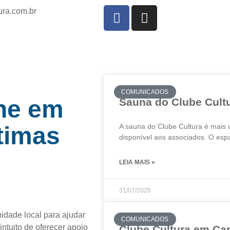
ura.com.br
COMUNICADOS
une em
Sauna do Clube Cultu
ítimas
A sauna do Clube Cultura é mais 
disponível aos associados. O esp
LEIA MAIS »
31/07/2026
idade local para ajudar
COMUNICADOS
ntuito de oferecer apoio
Clube Cultura em Ca