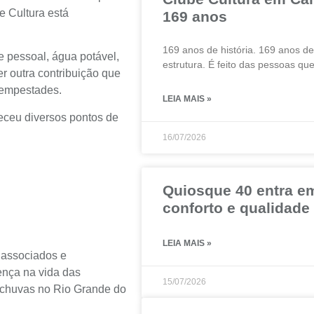
e Cultura está
169 anos
169 anos de história. 169 anos d
e pessoal, água potável,
estrutura. É feito das pessoas q
er outra contribuição que
 tempestades.
LEIA MAIS »
leceu diversos pontos de
16/07/2026
Quiosque 40 entra em
conforto e qualidade
LEIA MAIS »
 associados e
ença na vida das
15/07/2026
 chuvas no Rio Grande do