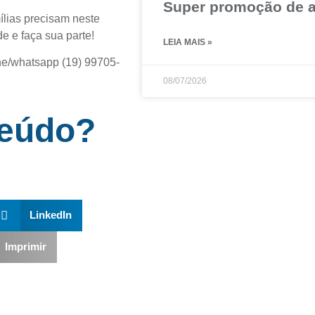
Super promoção de a
ílias precisam neste
e e faça sua parte!
LEIA MAIS »
one/whatsapp
(19) 99705-
08/07/2026
teúdo?
LinkedIn
Imprimir