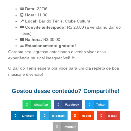
📅 Data:
22/06
⏰ Hora:
11:00
📍 Local:
Bar do Tênis, Clube Cultura
🎟️ Convite antecipado:
R$ 20,00 (à venda no Bar do
Tênis)
🎟️ Na hora:
R$ 30,00
🚗 Estacionamento gratuito!
Garanta seu ingresso antecipado e venha viver essa
experiência musical inesquecível! 🤘
O Bar do Tênis espera por você para um dia repletp de boa
música e diversão!
Gostou desse conteúdo? Compartilhe!
WhatsApp
Facebook
Twitter
LinkedIn
Telegram
Reddit
E-mail
Imprimir