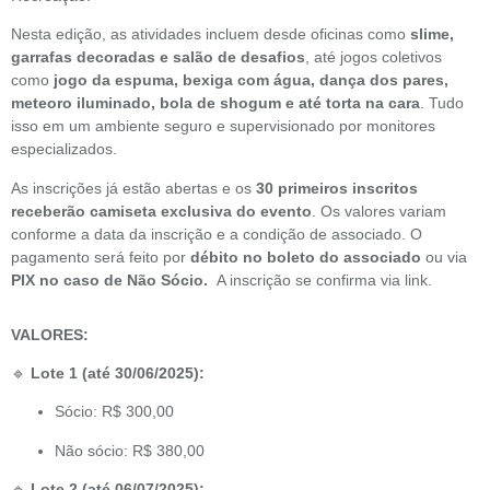
Nesta edição, as atividades incluem desde oficinas como
slime,
garrafas decoradas e salão de desafios
, até jogos coletivos
como
jogo da espuma, bexiga com água, dança dos pares,
meteoro iluminado, bola de shogum e até torta na cara
. Tudo
isso em um ambiente seguro e supervisionado por monitores
especializados.
As inscrições já estão abertas e os
30 primeiros inscritos
receberão camiseta exclusiva do evento
. Os valores variam
conforme a data da inscrição e a condição de associado. O
pagamento será feito por
débito no boleto do associado
ou via
PIX no caso de Não Sócio.
A inscrição se confirma via link.
VALORES:
🔹
Lote 1 (até 30/06/2025):
Sócio: R$ 300,00
Não sócio: R$ 380,00
🔹
Lote 2 (até 06/07/2025):