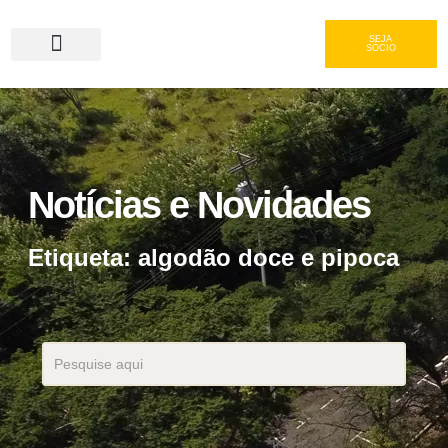
SEJA
SÓCIO
Serviços e Gastronomia
Área do Associado
Notícias e Novidades
Etiqueta: algodão doce e pipoca