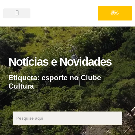
SEJA
SÓCIO
Serviços e Gastronomia
Área do Associado
Notícias e Novidades
Etiqueta: esporte no Clube
Cultura