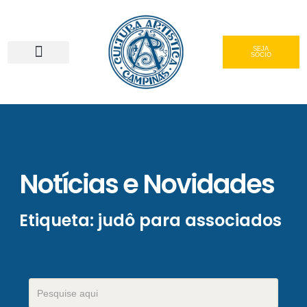
SEJA
SÓCIO
Serviços e Gastronomia
Área do Associado
Notícias e Novidades
Etiqueta: judô para associados