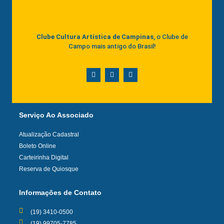
Clube Cultura Artística de Campinas
, o Clube de
Campo mais antigo do Brasil!
Serviço Ao Associado
Atualização Cadastral
Boleto Online
Carteirinha Digital
Reserva de Quiosque
Informações de Contato
(19) 3410-0500
(19) 99705-7785