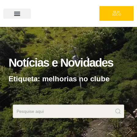
SEJA
SÓCIO
Serviços e Gastronomia
Área do Associado
Notícias e Novidades
Etiqueta: melhorias no clube