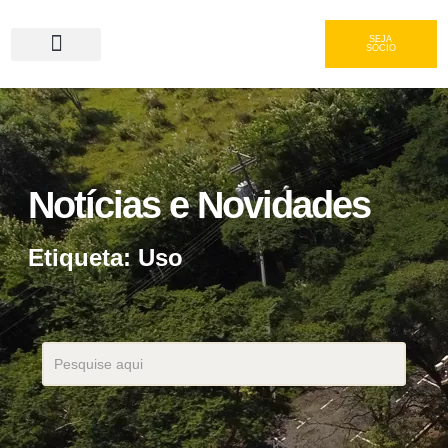
SEJA
SÓCIO
Serviços e Gastronomia
Área do Associado
Notícias e Novidades
Etiqueta: Uso