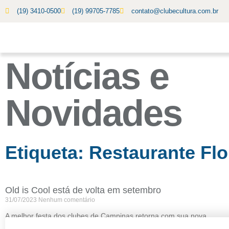
(19) 3410-0500
(19) 99705-7785
contato@clubecultura.com.br
Notícias e
Novidades
Etiqueta: Restaurante Flo
Old is Cool está de volta em setembro
31/07/2023
Nenhum comentário
A melhor festa dos clubes de Campinas retorna com sua nova
edição em 16 de setembro, sábado, às 21h, no Restaurante